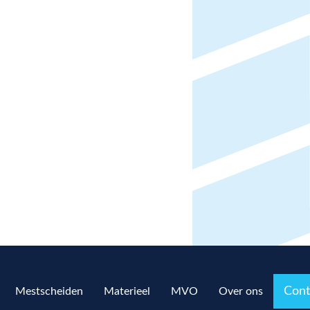
Cont
Mestscheiden
Materieel
MVO
Over ons