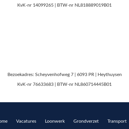
KvK-nr 14099265
| BTW-nr NL818889019B01
Bezoekadres: Scheyvenhofweg 7 | 6093 PR | Heythuysen
KvK-nr 76633683
| BTW-nr NL860714445B01
ome
Vacatures
Loonwerk
Grondverzet
Transport