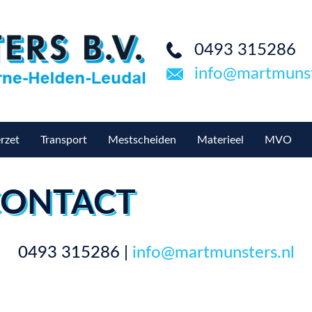
0493 315286
info@martmunst
rzet
Transport
Mestscheiden
Materieel
MVO
CONTACT
0493 315286 |
info@martmunsters.nl