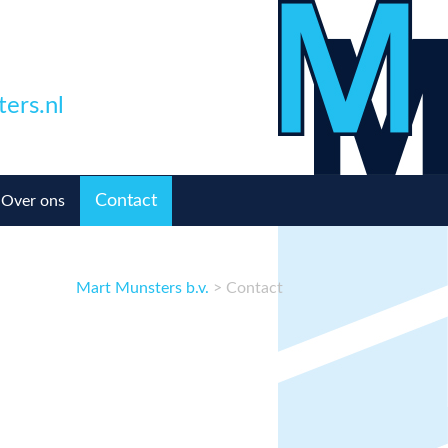
ers.nl
Contact
Over ons
Mart Munsters b.v.
> Contact